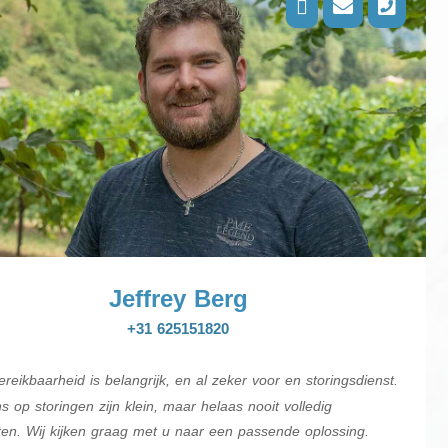
Jeffrey Berg
+31 625151820
ereikbaarheid is belangrijk, en al zeker voor en storingsdienst.
s op storingen zijn klein, maar helaas nooit volledig
oten. Wij kijken graag met u naar een passende oplossing.